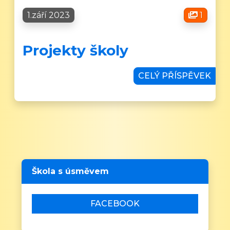
1.září 2023
1
Projekty školy
CELÝ PŘÍSPĚVEK
Škola s úsměvem
FACEBOOK