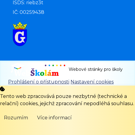
ISDS: riebz3t
IČ: 00259438
Webové stránky pro školy
Prohlášení o přístupnosti
Nastavení cookies
Tento web zpracovává pouze nezbytné (technické a
relační) cookies, jejichž zpracování nepodléhá souhlasu.
Rozumím
Více informací